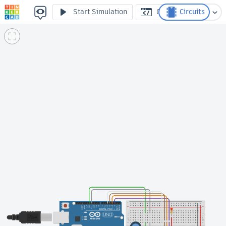
Faire faire des allers-retours au texte sur LCD 16x2
Start Simulation
Code
Circuits