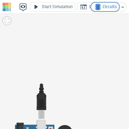
Işık değişimini ses değişimine dönüştürme
Start Simulation
Code
Circuits